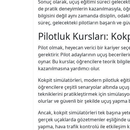
Sonuç olarak, uçuş eğitimi süreci gelecekt
de pratik deneyimlerin kazanılmasıyla, öğr
bilgisini değil aynı zamanda disiplin, oda
süreç, gelecekteki pilotların başarılı ve g
Pilotluk Kursları: Ko
Pilot olmak, heyecan verici bir kariyer seç
gerektirir. Pilot adaylarının uçuş becerile
oynar. Bu kurslar, öğrencilere teorik bilgi
kazanılmasına yardımcı olur.
Kokpit simülatörleri, modern pilotluk eğiti
öğrencilere çeşitli senaryolar altında uç
tekniklerini pratikleştirmek için simülasyo
olurlar ve güvenli bir şekilde uçuş yapma bec
Ancak, kokpit simülatörleri tek başına yete
gerçek uçaklarda gözetmenler eşliğinde uç
yapma, hava trafik kontrolü ile etkileşim 