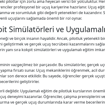
eki pilotlar için zorlu ama heyecan verici bir yolculuktur.
enciler profesyonel bir uçuş kariyerine hazırlanır. Uçuş eğit
klanma ve sorumluluk gibi değerli yetenekleri de kazandırır. 
üvenli uçuşlarını sağlamada önemli bir rol oynar.
kpit Simülatörleri ve Uygulamal
eneği ve birçok insanın hayalidir. Ancak, pilotluk yetenekli b
rini geliştirmek ve gerçek uçuş tecrübesi kazanmalarını sağlam
lerin yanı sıra kokpit simülatörleri ve uygulamalı eğitim imka
minin vazgeçilmez bir parçasıdır. Bu simülatörler, gerçek uçuş
uş yapma fırsatı sunar. Uçuş mekaniklerini öğrenmek, acil d
nlar son derece etkilidir. Bu sayede, öğrenciler gerçek uçuşta
erilerini geliştirirler.
rli değildir. Uygulamalı eğitim de pilotluk kurslarının önemli
uş deneyimi kazanırlar. Öğrenciler, çalışma prensiplerini v
kurma ve gerçek uçuş durumlarında karar verme becerilerini 