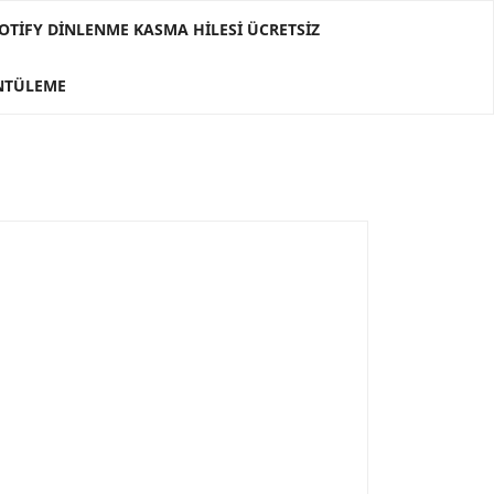
OTIFY DINLENME KASMA HILESI ÜCRETSIZ
ÜNTÜLEME