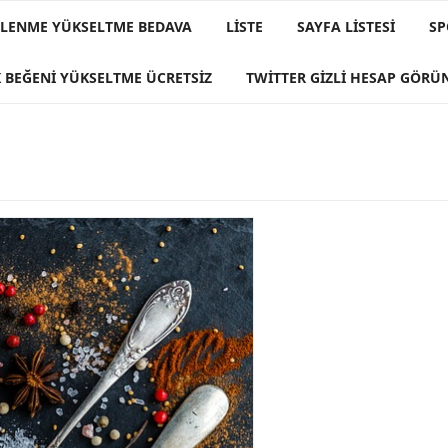
IZLENME YÜKSELTME BEDAVA
LISTE
SAYFA LISTESI
SP
 BEĞENI YÜKSELTME ÜCRETSIZ
TWITTER GIZLI HESAP GÖR