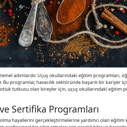
 temel adımlardır. Uçuş okullarındaki eğitim programları, öğre
r. Bu programlar, havacılık sektöründe başarılı bir kariyer i
lotluk tutkusu olan bireyler için, uçuş okullarındaki eğitim 
 ve Sertifika Programları
t olma hayallerini gerçekleştirmelerine yardımcı olan eğitim
 profesyonel bir pilot olmaları için gerekli bilgi ve beceril