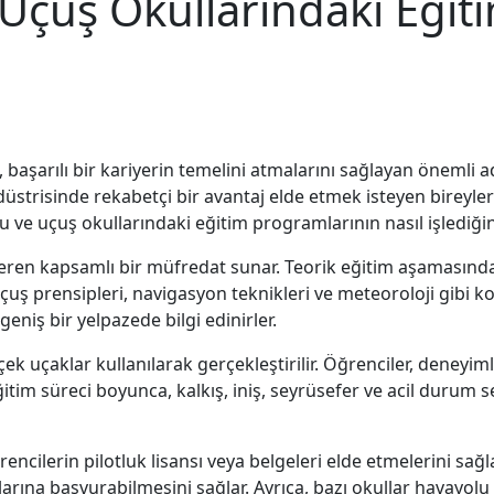
: Uçuş Okullarındaki Eği
ı, başarılı bir kariyerin temelini atmalarını sağlayan önemli 
strisinde rekabetçi bir avantaj elde etmek isteyen bireylere
 ve uçuş okullarındaki eğitim programlarının nasıl işlediğini
 içeren kapsamlı bir müfredat sunar. Teorik eğitim aşamasında,
uçuş prensipleri, navigasyon teknikleri ve meteoroloji gibi ko
niş bir yelpazede bilgi edinirler.
çek uçaklar kullanılarak gerçekleştirilir. Öğrenciler, deneyim
Eğitim süreci boyunca, kalkış, iniş, seyrüsefer ve acil durum s
cilerin pilotluk lisansı veya belgeleri elde etmelerini sağlar.
nlarına başvurabilmesini sağlar. Ayrıca, bazı okullar havayolu 