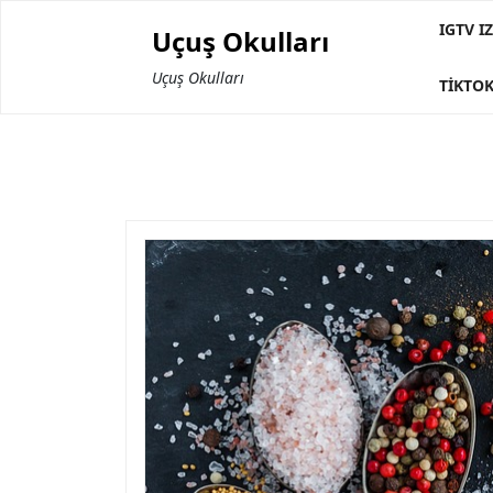
Skip
IGTV 
Uçuş Okulları
to
content
Uçuş Okulları
TIKTOK