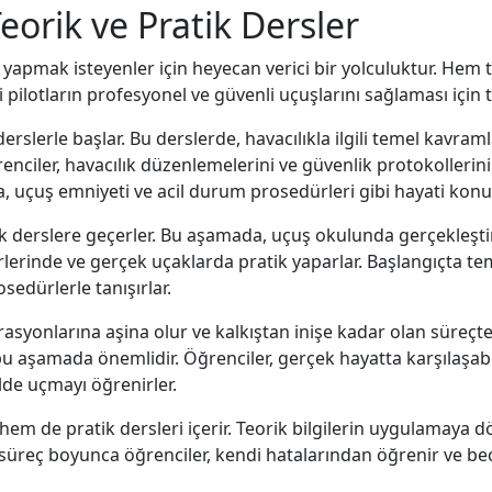
eorik ve Pratik Dersler
 yapmak isteyenler için heyecan verici bir yolculuktur. Hem t
ilotların profesyonel ve güvenli uçuşlarını sağlaması için te
erslerle başlar. Bu derslerde, havacılıkla ilgili temel kavram
ğrenciler, havacılık düzenlemelerini ve güvenlik protokolleri
a, uçuş emniyeti ve acil durum prosedürleri gibi hayati konu
ik derslere geçerler. Bu aşamada, uçuş okulunda gerçekleştir
lerinde ve gerçek uçaklarda pratik yaparlar. Başlangıçta te
edürlerle tanışırlar.
rasyonlarına aşina olur ve kalkıştan inişe kadar olan süreçt
i bu aşamada önemlidir. Öğrenciler, gerçek hayatta karşılaşa
ilde uçmayı öğrenirler.
em de pratik dersleri içerir. Teorik bilgilerin uygulamaya d
süreç boyunca öğrenciler, kendi hatalarından öğrenir ve beceri