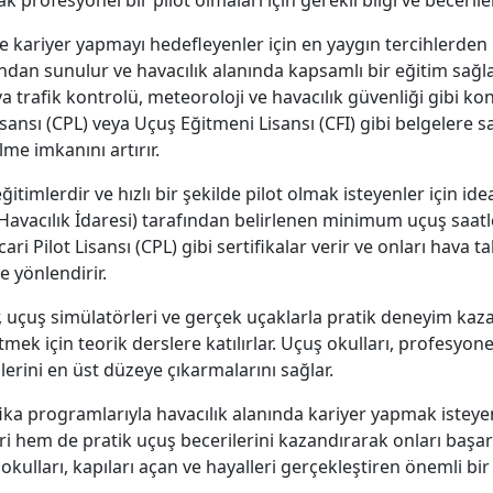
e kariyer yapmayı hedefleyenler için en yaygın tercihlerden 
ından sunulur ve havacılık alanında kapsamlı bir eğitim sağla
rafik kontrolü, meteoroloji ve havacılık güvenliği gibi kon
sansı (CPL) veya Uçuş Eğitmeni Lisansı (CFI) gibi belgelere s
lme imkanını artırır.
ğitimlerdir ve hızlı bir şekilde pilot olmak isteyenler için i
Havacılık İdaresi) tarafından belirlenen minimum uçuş saatle
ari Pilot Lisansı (CPL) gibi sertifikalar verir ve onları hava ta
e yönlendirir.
, uçuş simülatörleri ve gerçek uçaklarla pratik deneyim kaz
mek için teorik derslere katılırlar. Uçuş okulları, profesyon
lerini en üst düzeye çıkarmalarını sağlar.
ifika programlarıyla havacılık alanında kariyer yapmak isteye
i hem de pratik uçuş becerilerini kazandırarak onları başarılı
kulları, kapıları açan ve hayalleri gerçekleştiren önemli bir