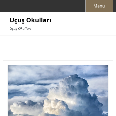
Skip
Menu
to
content
Uçuş Okulları
Uçuş Okulları