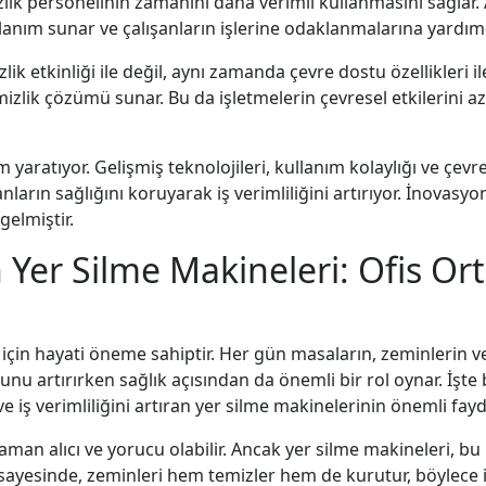
lik personelinin zamanını daha verimli kullanmasını sağlar. 
ullanım sunar ve çalışanların işlerine odaklanmalarına yardımc
k etkinliği ile değil, aynı zamanda çevre dostu özellikleri il
mizlik çözümü sunar. Bu da işletmelerin çevresel etkilerini aza
 yaratıyor. Gelişmiş teknolojileri, kullanım kolaylığı ve çevr
şanların sağlığını koruyarak iş verimliliğini artırıyor. İnova
gelmiştir.
ran Yer Silme Makineleri: Ofis 
ği için hayati öneme sahiptir. Her gün masaların, zeminlerin 
unu artırırken sağlık açısından da önemli bir rol oynar. İşt
ve iş verimliliğini artıran yer silme makinelerinin önemli fayd
 alıcı ve yorucu olabilir. Ancak yer silme makineleri, bu işle
ı sayesinde, zeminleri hem temizler hem de kurutur, böylec