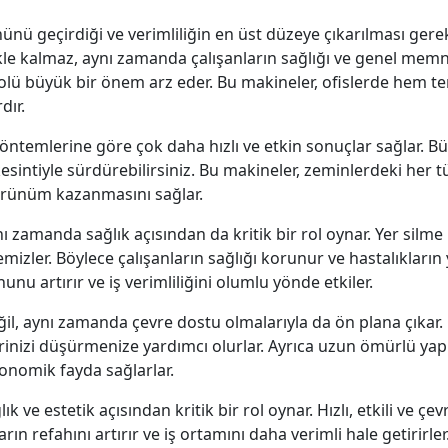
ününü geçirdiği ve verimliliğin en üst düzeye çıkarılması ge
e kalmaz, aynı zamanda çalışanların sağlığı ve genel memnun
rolü büyük bir önem arz eder. Bu makineler, ofislerde hem te
dır.
yöntemlerine göre çok daha hızlı ve etkin sonuçlar sağlar. Bü
esintiyle sürdürebilirsiniz. Bu makineler, zeminlerdeki her türl
görünüm kazanmasını sağlar.
nı zamanda sağlık açısından da kritik bir rol oynar. Yer silme
temizler. Böylece çalışanların sağlığı korunur ve hastalıkların
nu artırır ve iş verimliliğini olumlu yönde etkiler.
ğil, aynı zamanda çevre dostu olmalarıyla da ön plana çıkar. 
inizi düşürmenize yardımcı olurlar. Ayrıca uzun ömürlü yapıl
nomik fayda sağlarlar.
k ve estetik açısından kritik bir rol oynar. Hızlı, etkili ve çe
ların refahını artırır ve iş ortamını daha verimli hale getirir