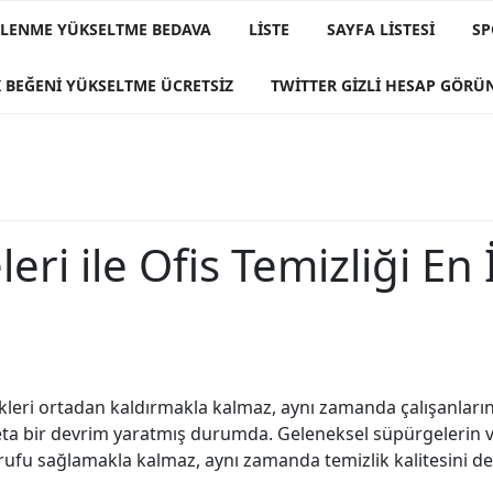
IZLENME YÜKSELTME BEDAVA
LISTE
SAYFA LISTESI
SP
 BEĞENI YÜKSELTME ÜCRETSIZ
TWITTER GIZLI HESAP GÖR
ri ile Ofis Temizliği En İ
ikleri ortadan kaldırmakla kalmaz, aynı zamanda çalışanların 
deta bir devrim yaratmış durumda. Geleneksel süpürgelerin 
rufu sağlamakla kalmaz, aynı zamanda temizlik kalitesini de a