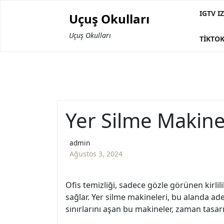
Skip
IGTV 
Uçuş Okulları
to
content
Uçuş Okulları
TIKTOK
Yer Silme Makinele
admin
Ağustos 3, 2024
Ofis temizliği, sadece gözle görünen kirlil
sağlar. Yer silme makineleri, bu alanda a
sınırlarını aşan bu makineler, zaman tasar