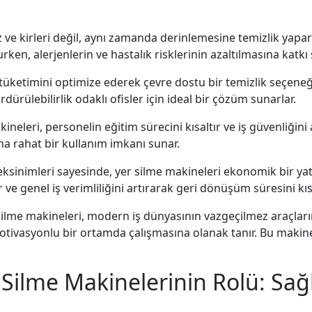
 ve kirleri değil, aynı zamanda derinlemesine temizlik yapa
urken, alerjenlerin ve hastalık risklerinin azaltılmasına katkı 
tüketimini optimize ederek çevre dostu bir temizlik seçeneği
ürülebilirlik odaklı ofisler için ideal bir çözüm sunarlar.
kineleri, personelin eğitim sürecini kısaltır ve iş güvenliğin
a rahat bir kullanım imkanı sunar.
inimleri sayesinde, yer silme makineleri ekonomik bir yatır
ve genel iş verimliliğini artırarak geri dönüşüm süresini kısa
 silme makineleri, modern iş dünyasının vazgeçilmez araçların
motivasyonlu bir ortamda çalışmasına olanak tanır. Bu makinel
 Silme Makinelerinin Rolü: Sağl