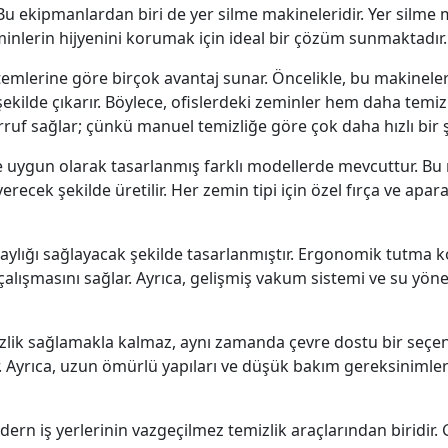
Bu ekipmanlardan biri de yer silme makineleridir. Yer silme ma
minlerin hijyenini korumak için ideal bir çözüm sunmaktadır.
temlerine göre birçok avantaj sunar. Öncelikle, bu makinele
r şekilde çıkarır. Böylece, ofislerdeki zeminler hem daha temi
uf sağlar; çünkü manuel temizliğe göre çok daha hızlı bir ş
ine uygun olarak tasarlanmış farklı modellerde mevcuttur. Bu 
verecek şekilde üretilir. Her zemin tipi için özel fırça ve a
ylığı sağlayacak şekilde tasarlanmıştır. Ergonomik tutma kol
 çalışmasını sağlar. Ayrıca, gelişmiş vakum sistemi ve su yön
mizlik sağlamakla kalmaz, aynı zamanda çevre dostu bir seçen
der. Ayrıca, uzun ömürlü yapıları ve düşük bakım gereksiniml
ern iş yerlerinin vazgeçilmez temizlik araçlarından biridir. G