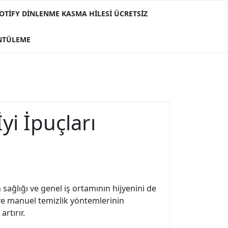
OTIFY DINLENME KASMA HILESI ÜCRETSIZ
ÜNTÜLEME
yi İpuçları
sağlığı ve genel iş ortamının hijyenini de
ve manuel temizlik yöntemlerinin
rtırır.