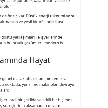
Ayrıca, ergonomik tasarımları ve sessiz
ı olur.
e de öne çıkar. Düşük enerji tüketimi ve su
ltmasına ve yeşil bir ofis politikası
e dostu yaklaşımları ile işyerlerinde
syonun bu pratik çözümleri, modern iş
Ortamında Hayat
ve genel olarak ofis ortamının temiz ve
e bu noktada, yer silme makineleri devreye
aları:
ri hızlı bir şekilde ve etkili bir biçimde
e iş süreçlerinin aksamadan devam