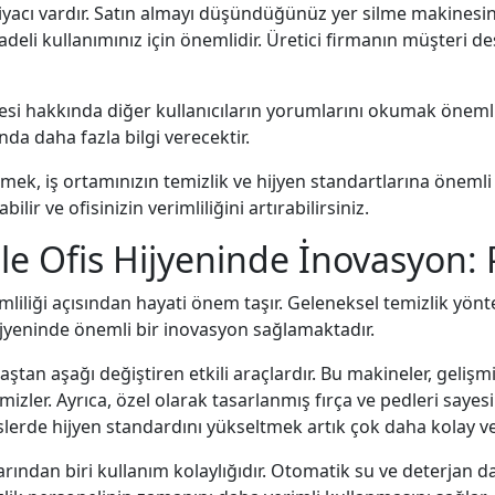
iyacı vardır. Satın almayı düşündüğünüz yer silme makinesin
deli kullanımınız için önemlidir. Üretici firmanın müşteri d
esi hakkında diğer kullanıcıların yorumlarını okumak önemlid
da daha fazla bilgi verecektir.
çmek, iş ortamınızın temizlik ve hijyen standartlarına önemli 
lir ve ofisinizin verimliliğini artırabilirsiniz.
ile Ofis Hijyeninde İnovasyon:
rimliliği açısından hayati önem taşır. Geleneksel temizlik yönt
ijyeninde önemli bir inovasyon sağlamaktadır.
baştan aşağı değiştiren etkili araçlardır. Bu makineler, geli
izler. Ayrıca, özel olarak tasarlanmış fırça ve pedleri sayesi
fislerde hijyen standardını yükseltmek artık çok daha kolay ve h
rından biri kullanım kolaylığıdır. Otomatik su ve deterjan da