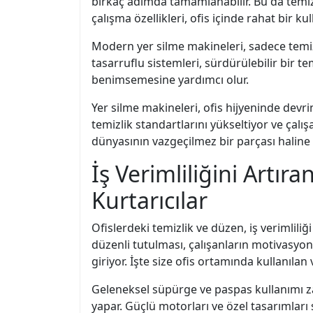
birkaç adımda tamamlanabilir. Bu da temiz
çalışma özellikleri, ofis içinde rahat bir k
Modern yer silme makineleri, sadece temizli
tasarruflu sistemleri, sürdürülebilir bir te
benimsemesine yardımcı olur.
Yer silme makineleri, ofis hijyeninde devrim
temizlik standartlarını yükseltiyor ve çalı
dünyasının vazgeçilmez bir parçası haline 
İş Verimliliğini Artı
Kurtarıcılar
Ofislerdeki temizlik ve düzen, iş verimlili
düzenli tutulması, çalışanların motivasyon
giriyor. İşte size ofis ortamında kullanılan 
Geleneksel süpürge ve paspas kullanımı zaman
yapar. Güçlü motorları ve özel tasarımlar