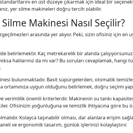
n standartlarını en üst düzeye çıkarmak için ideal bir seçenekti
ız, yer silme makineleri doğru tercih olabilir.
r Silme Makinesi Nasıl Seçilir?
eçilmezleri arasında yer alıyor. Peki, sizin ofisiniz için en u
ekilde belirlemektir. Kaç metrekarelik bir alanda çalışıyorsunu
oksa halılarınız da mı var? Bu soruları cevaplamak, hangi tür
.
kinesi bulunmaktadır. Basit süpürgelerden, otomatik temizl
şma ortamınıza uygun olduğunu belirlemek, doğru seçimi yap
verimlilik önemli kriterlerdir. Makinenin su tankı kapasitesi
er. Ofisinizin yoğunluğuna ve temizlik ihtiyacına göre bu öz
lmalıdır. Kolayca taşınabilir olması, dar alanlara erişim sağl
aneli ve ergonomik tasarım, günlük işlerinizi kolaylaştırır.