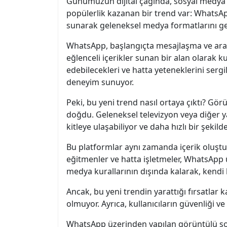
Günümüzün dijital çağında, sosyal medya p
popülerlik kazanan bir trend var: WhatsApp
sunarak geleneksel medya formatlarını ger
WhatsApp, başlangıçta mesajlaşma ve arama
eğlenceli içerikler sunan bir alan olarak ku
edebilecekleri ve hatta yeteneklerini sergi
deneyim sunuyor.
Peki, bu yeni trend nasıl ortaya çıktı? Gö
doğdu. Geleneksel televizyon veya diğer y
kitleye ulaşabiliyor ve daha hızlı bir şekilde
Bu platformlar aynı zamanda içerik oluştur
eğitmenler ve hatta işletmeler, WhatsApp ü
medya kurallarının dışında kalarak, kendi b
Ancak, bu yeni trendin yarattığı fırsatlar 
olmuyor. Ayrıca, kullanıcıların güvenliği v
WhatsApp üzerinden yapılan görüntülü şovlar