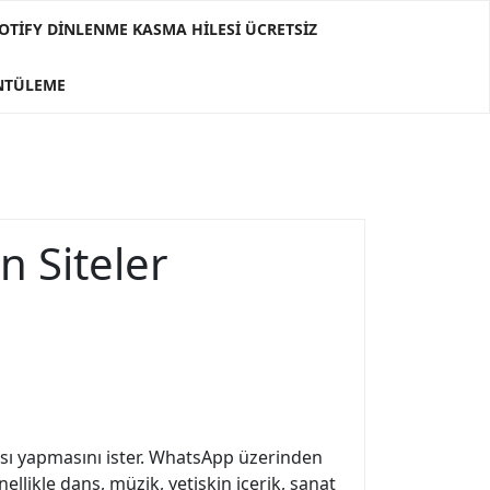
OTIFY DINLENME KASMA HILESI ÜCRETSIZ
ÜNTÜLEME
 Siteler
aması yapmasını ister. WhatsApp üzerinden
llikle dans, müzik, yetişkin içerik, sanat