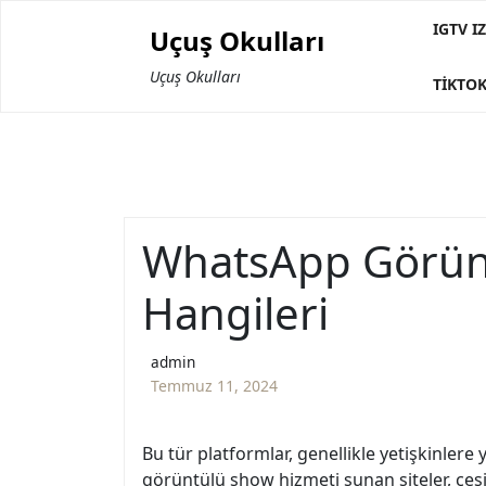
Skip
IGTV 
Uçuş Okulları
to
content
Uçuş Okulları
TIKTOK
WhatsApp Görünt
Hangileri
admin
Temmuz 11, 2024
Bu tür platformlar, genellikle yetişkinlere
görüntülü show hizmeti sunan siteler, çeşit