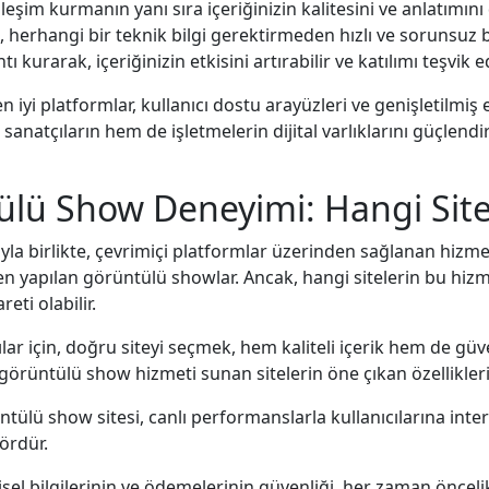
kileşim kurmanın yanı sıra içeriğinizin kalitesini ve anlatımını
, herhangi bir teknik bilgi gerektirmeden hızlı ve sorunsuz bir
 kurarak, içeriğinizin etkisini artırabilir ve katılımı teşvik ed
i platformlar, kullanıcı dostu arayüzleri ve genişletilmiş etk
 sanatçıların hem de işletmelerin dijital varlıklarını güçlendi
lü Show Deneyimi: Hangi Sitel
a birlikte, çevrimiçi platformlar üzerinden sağlanan hizmet
 yapılan görüntülü showlar. Ancak, hangi sitelerin bu hizme
eti olabilir.
r için, doğru siteyi seçmek, hem kaliteli içerik hem de güv
örüntülü show hizmeti sunan sitelerin öne çıkan özellikleri
rüntülü show sitesi, canlı performanslarla kullanıcılarına in
tördür.
şisel bilgilerinin ve ödemelerinin güvenliği, her zaman öncelikl