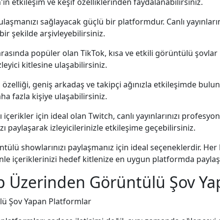
n etkileşim ve keşif özelliklerinden faydalanabilirsiniz.
ulaşmanızı sağlayacak güçlü bir platformdur. Canlı yayınlar
bir şekilde arşivleyebilirsiniz.
 arasında popüler olan TikTok, kısa ve etkili görüntülü şovla
eyici kitlesine ulaşabilirsiniz.
 özelliği, geniş arkadaş ve takipçi ağınızla etkileşimde bul
a fazla kişiye ulaşabilirsiniz.
içerikler için ideal olan Twitch, canlı yayınlarınızı profesyo
paylaşarak izleyicilerinizle etkileşime geçebilirsiniz.
ülü showlarınızı paylaşmanız için ideal seçeneklerdir. Her
enle içeriklerinizi hedef kitlenize en uygun platformda payl
p Üzerinden Görüntülü Şov Ya
ü Şov Yapan Platformlar