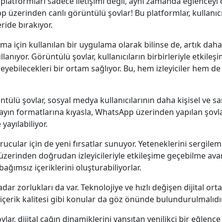
latformları sadece iletişimi değil, aynı zamanda eğlenceyi
 üzerinden canlı görüntülü şovlar! Bu platformlar, kullanıcıl
ide bırakıyor.
 için kullanılan bir uygulama olarak bilinse de, artık daha 
llanıyor. Görüntülü şovlar, kullanıcıların birbirleriyle etkil
leyebilecekleri bir ortam sağlıyor. Bu, hem izleyiciler hem de 
rüntülü şovlar, sosyal medya kullanıcılarının daha kişisel ve
ayın formatlarına kıyasla, WhatsApp üzerinden yapılan şovl
 yayılabiliyor.
ucular için de yeni fırsatlar sunuyor. Yeteneklerini sergilem
zerinden doğrudan izleyicileriyle etkileşime geçebilme avant
ağımsız içeriklerini oluşturabiliyorlar.
kadar zorlukları da var. Teknolojiye ve hızlı değişen dijita
e içerik kalitesi gibi konular da göz önünde bulundurulmalıdır
, dijital çağın dinamiklerini yansıtan yenilikçi bir eğlence v