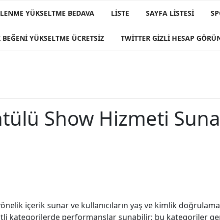
IZLENME YÜKSELTME BEDAVA
LISTE
SAYFA LISTESI
SP
 BEĞENI YÜKSELTME ÜCRETSIZ
TWITTER GIZLI HESAP GÖR
ülü Show Hizmeti Sunan
 yönelik içerik sunar ve kullanıcıların yaş ve kimlik doğrul
li kategorilerde performanslar sunabilir; bu kategoriler gene