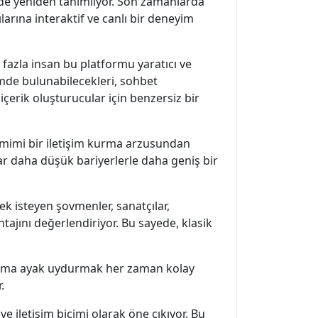
 de yeniden tanımlıyor. Son zamanlarda
arına interaktif ve canlı bir deneyim
fazla insan bu platformu yaratıcı ve
eşimde bulunabilecekleri, sohbet
içerik oluşturucular için benzersiz bir
 samimi bir iletişim kurma arzusundan
ar daha düşük bariyerlerle daha geniş bir
ek isteyen şovmenler, sanatçılar,
ajını değerlendiriyor. Bu sayede, klasik
l ortama ayak uydurmak her zaman kolay
.
e iletişim biçimi olarak öne çıkıyor. Bu