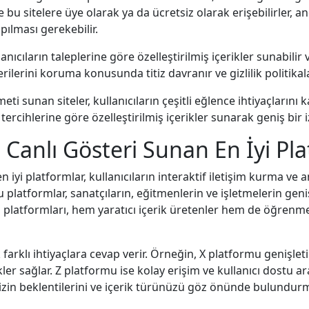
kle bu sitelere üye olarak ya da ücretsiz olarak erişebilirler, 
pılması gerekebilir.
nıcıların taleplerine göre özelleştirilmiş içerikler sunabilir
erilerini koruma konusunda titiz davranır ve gizlilik politikala
sunan siteler, kullanıcıların çeşitli eğlence ihtiyaçlarını 
tercihlerine göre özelleştirilmiş içerikler sunarak geniş bir iz
anlı Gösteri Sunan En İyi Pla
yi platformlar, kullanıcıların interaktif iletişim kurma ve an
platformlar, sanatçıların, eğitmenlerin ve işletmelerin geniş 
i platformları, hem yaratıcı içerik üretenler hem de öğrenme
farklı ihtiyaçlara cevap verir. Örneğin, X platformu genişlet
kler sağlar. Z platformu ise kolay erişim ve kullanıcı dostu a
nizin beklentilerini ve içerik türünüzü göz önünde bulundur