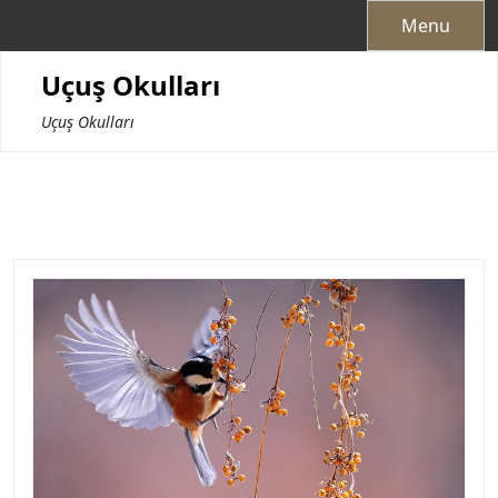
Skip
Menu
to
content
Uçuş Okulları
Uçuş Okulları