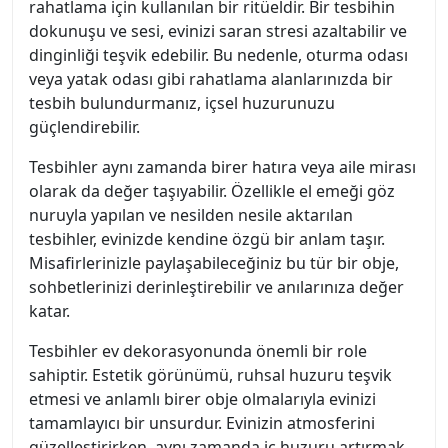
rahatlama için kullanılan bir ritüeldir. Bir tesbihin
dokunuşu ve sesi, evinizi saran stresi azaltabilir ve
dinginliği teşvik edebilir. Bu nedenle, oturma odası
veya yatak odası gibi rahatlama alanlarınızda bir
tesbih bulundurmanız, içsel huzurunuzu
güçlendirebilir.
Tesbihler aynı zamanda birer hatıra veya aile mirası
olarak da değer taşıyabilir. Özellikle el emeği göz
nuruyla yapılan ve nesilden nesile aktarılan
tesbihler, evinizde kendine özgü bir anlam taşır.
Misafirlerinizle paylaşabileceğiniz bu tür bir obje,
sohbetlerinizi derinleştirebilir ve anılarınıza değer
katar.
Tesbihler ev dekorasyonunda önemli bir role
sahiptir. Estetik görünümü, ruhsal huzuru teşvik
etmesi ve anlamlı birer obje olmalarıyla evinizi
tamamlayıcı bir unsurdur. Evinizin atmosferini
güzelleştirirken, aynı zamanda iç huzuru artırmak