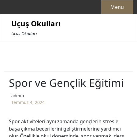
Skip
Menu
to
content
Uçuş Okulları
Uçuş Okulları
Spor ve Gençlik Eğitimi
admin
Temmuz 4, 2024
Spor aktiviteleri aynı zamanda gençlerin stresle
başa çıkma becerilerini geliştirmelerine yardımcı
olur. Özellikle okul döneminde, spor yapmak, ders