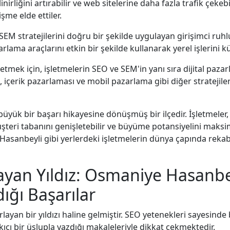
nirliğini artırabilir ve web sitelerine daha fazla trafik çekebil
şme elde ettiler.
EM stratejilerini doğru bir şekilde uygulayan girişimci ruhlu
rlama araçlarını etkin bir şekilde kullanarak yerel işlerini kü
etmek için, işletmelerin SEO ve SEM'in yanı sıra dijital paza
içerik pazarlaması ve mobil pazarlama gibi diğer stratejile
üyük bir başarı hikayesine dönüşmüş bir ilçedir. İşletmeler, 
müşteri tabanını genişletebilir ve büyüme potansiyelini maksim
 Hasanbeyli gibi yerlerdeki işletmelerin dünya çapında rekab
yan Yıldız: Osmaniye Hasanbe
ığı Başarılar
yan bir yıldızı haline gelmiştir. SEO yetenekleri sayesinde
akıcı bir üslupla yazdığı makaleleriyle dikkat çekmektedir.