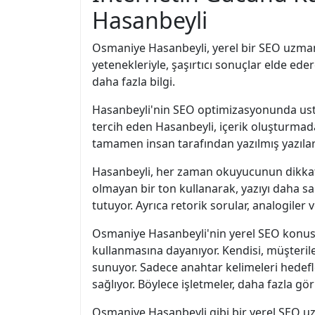
Hasanbeyli
Osmaniye Hasanbeyli, yerel bir SEO uzmanı
yetenekleriyle, şaşırtıcı sonuçlar elde ede
daha fazla bilgi.
Hasanbeyli'nin SEO optimizasyonunda ustalı
tercih eden Hasanbeyli, içerik oluşturm
tamamen insan tarafından yazılmış yazılara 
Hasanbeyli, her zaman okuyucunun dikkatin
olmayan bir ton kullanarak, yazıyı daha sam
tutuyor. Ayrıca retorik sorular, analogiler v
Osmaniye Hasanbeyli'nin yerel SEO konusund
kullanmasına dayanıyor. Kendisi, müşterile
sunuyor. Sadece anahtar kelimeleri hedefl
sağlıyor. Böylece işletmeler, daha fazla gö
Osmaniye Hasanbeyli gibi bir yerel SEO uz