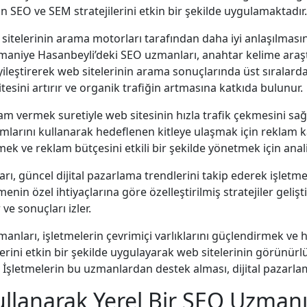
n SEO ve SEM stratejilerini etkin bir şekilde uygulamaktadır.
telerinin arama motorları tarafından daha iyi anlaşılmasın
smaniye Hasanbeyli’deki SEO uzmanları, anahtar kelime araş
ileştirerek web sitelerinin arama sonuçlarında üst sıralarda y
tesini artırır ve organik trafiğin artmasına katkıda bulunur.
m vermek suretiyle web sitesinin hızla trafik çekmesini sa
mlarını kullanarak hedeflenen kitleye ulaşmak için reklam 
ek ve reklam bütçesini etkili bir şekilde yönetmek için anali
 güncel dijital pazarlama trendlerini takip ederek işletme
menin özel ihtiyaçlarına göre özelleştirilmiş stratejiler gelişt
 ve sonuçları izler.
arı, işletmelerin çevrimiçi varlıklarını güçlendirmek ve he
erini etkin bir şekilde uygulayarak web sitelerinin görünürlü
İşletmelerin bu uzmanlardan destek alması, dijital pazarlama
llanarak Yerel Bir SEO Uzman