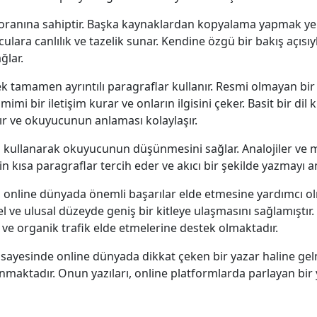
k oranına sahiptir. Başka kaynaklardan kopyalama yapmak yeri
lara canlılık ve tazelik sunar. Kendine özgü bir bakış açısıyl
ğlar.
 tamamen ayrıntılı paragraflar kullanır. Resmi olmayan bir to
mi bir iletişim kurar ve onların ilgisini çeker. Basit bir dil
ırır ve okuyucunun anlaması kolaylaşır.
ı kullanarak okuyucunun düşünmesini sağlar. Analojiler ve me
in kısa paragraflar tercih eder ve akıcı bir şekilde yazmayı a
 online dünyada önemli başarılar elde etmesine yardımcı ol
ve ulusal düzeyde geniş bir kitleye ulaşmasını sağlamıştır.
e ve organik trafik elde etmelerine destek olmaktadır.
yesinde online dünyada dikkat çeken bir yazar haline gelmişt
anmaktadır. Onun yazıları, online platformlarda parlayan bir 