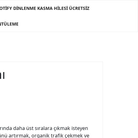
OTIFY DINLENME KASMA HILESI ÜCRETSIZ
ÜNTÜLEME
ı
ında daha üst sıralara çıkmak isteyen
ünü artırmak, organik trafik çekmek ve