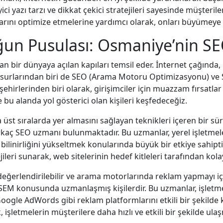
yici yazı tarzı ve dikkat çekici stratejileri sayesinde müşter
ıklarını optimize etmelerine yardımcı olarak, onları büyümeye
luğun Pusulası: Osmaniye’nin 
n bir dünyaya açılan kapıları temsil eder. İnternet çağında, b
li unsurlarından biri de SEO (Arama Motoru Optimizasyonu) 
n şehirlerinden biri olarak, girişimciler için muazzam fırsa
 bu alanda yol gösterici olan kişileri keşfedeceğiz.
st sıralarda yer almasını sağlayan teknikleri içeren bir sür
irkaç SEO uzmanı bulunmaktadır. Bu uzmanlar, yerel işletme
bilinirliğini yükseltmek konularında büyük bir etkiye sahip
ileri sunarak, web sitelerinin hedef kitleleri tarafından kola
değerlendirilebilir ve arama motorlarında reklam yapmayı içe
e SEM konusunda uzmanlaşmış kişilerdir. Bu uzmanlar, işlet
ogle AdWords gibi reklam platformlarını etkili bir şekilde 
işletmelerin müşterilere daha hızlı ve etkili bir şekilde ulaş