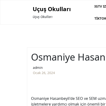
Skip
IGTV 
Uçuş Okulları
to
content
Uçuş Okulları
TIKTOK
Osmaniye Hasan
admin
Ocak 26, 2024
Osmaniye Hasanbeyli'de SEO ve SEM uzmanl
işletmelere yardımcı olmak için önemli bi