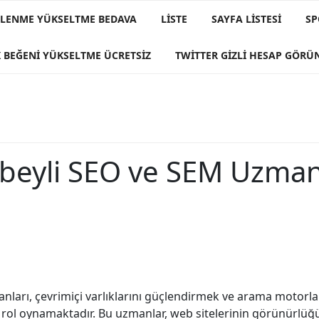
IZLENME YÜKSELTME BEDAVA
LISTE
SAYFA LISTESI
SP
 BEĞENI YÜKSELTME ÜCRETSIZ
TWITTER GIZLI HESAP GÖR
beyli SEO ve SEM Uzman
arı, çevrimiçi varlıklarını güçlendirmek ve arama motorlar
r rol oynamaktadır. Bu uzmanlar, web sitelerinin görünürlüğ