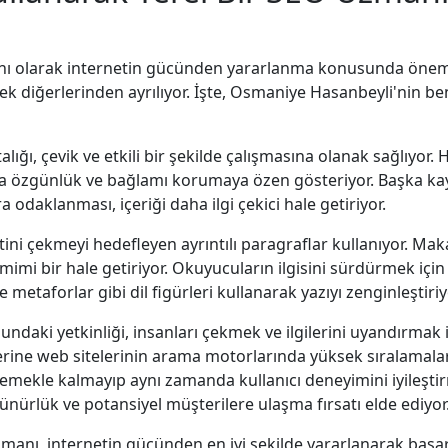
 olarak internetin gücünden yararlanma konusunda önemli bi
rek diğerlerinden ayrılıyor. İşte, Osmaniye Hasanbeyli'nin be
ğı, çevik ve etkili bir şekilde çalışmasına olanak sağlıyor.
ada özgünlük ve bağlamı korumaya özen gösteriyor. Başka
odaklanması, içeriği daha ilgi çekici hale getiriyor.
i çekmeyi hedefleyen ayrıntılı paragraflar kullanıyor. Makal
imi bir hale getiriyor. Okuyucuların ilgisini sürdürmek için a
e metaforlar gibi dil figürleri kullanarak yazıyı zenginleştiriy
aki yetkinliği, insanları çekmek ve ilgilerini uyandırmak i
rine web sitelerinin arama motorlarında yüksek sıralamalar e
emekle kalmayıp aynı zamanda kullanıcı deneyimini iyileştir
rünürlük ve potansiyel müşterilere ulaşma fırsatı elde ediyor
manı, internetin gücünden en iyi şekilde yararlanarak başar