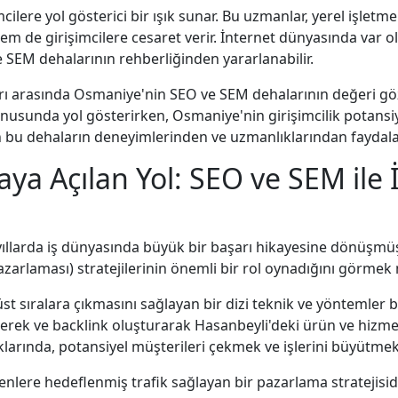
ilere yol gösterici bir ışık sunar. Bu uzmanlar, yerel işle
de girişimcilere cesaret verir. İnternet dünyasında var ol
 SEM dehalarının rehberliğinden yararlanabilir.
arı arasında Osmaniye'nin SEO ve SEM dehalarının değeri göz
 konusunda yol gösterirken, Osmaniye'nin girişimcilik potansi
in bu dehaların deneyimlerinden ve uzmanlıklarından faydal
ya Açılan Yol: SEO ve SEM ile 
n yıllarda iş dünyasında büyük bir başarı hikayesine dönüşm
arlaması) stratejilerinin önemli bir rol oynadığını görme
st sıralara çıkmasını sağlayan bir dizi teknik ve yöntemler 
derek ve backlink oluşturarak Hasanbeyli'deki ürün ve hizmetler
larında, potansiyel müşterileri çekmek ve işlerini büyütmek i
ere hedeflenmiş trafik sağlayan bir pazarlama stratejisidi