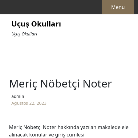
Skip
Menu
to
content
Uçuş Okulları
Uçuş Okulları
Meriç Nöbetçi Noter
admin
Ağustos 22, 2023
Meriç Nöbetçi Noter hakkında yazılan makalede ele
alınacak konular ve giriş cümlesi