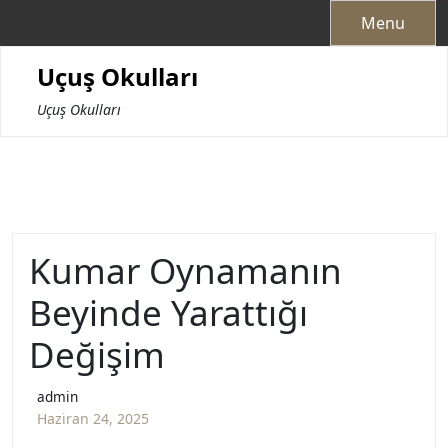
Skip
Menu
to
content
Uçuş Okulları
Uçuş Okulları
Kumar Oynamanın
Beyinde Yarattığı
Değişim
admin
Haziran 24, 2025