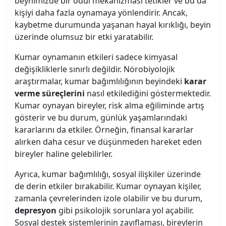
beynimizde bir ödül mekanizması tetikler ve bu da
kişiyi daha fazla oynamaya yönlendirir. Ancak,
kaybetme durumunda yaşanan hayal kırıklığı, beyin
üzerinde olumsuz bir etki yaratabilir.
Kumar oynamanın etkileri sadece kimyasal
değişikliklerle sınırlı değildir. Nörobiyolojik
araştırmalar, kumar bağımlılığının beyindeki
karar
verme süreçlerini
nasıl etkilediğini göstermektedir.
Kumar oynayan bireyler, risk alma eğiliminde artış
gösterir ve bu durum, günlük yaşamlarındaki
kararlarını da etkiler. Örneğin, finansal kararlar
alırken daha cesur ve düşünmeden hareket eden
bireyler haline gelebilirler.
Ayrıca, kumar bağımlılığı, sosyal ilişkiler üzerinde
de derin etkiler bırakabilir. Kumar oynayan kişiler,
zamanla çevrelerinden izole olabilir ve bu durum,
depresyon
gibi psikolojik sorunlara yol açabilir.
Sosyal destek sistemlerinin zayıflaması, bireylerin