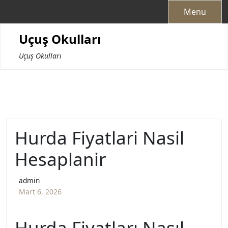
Skip
Menu
to
content
Uçuş Okulları
Uçuş Okulları
Hurda Fiyatlari Nasil
Hesaplanir
admin
Mart 6, 2026
Hurda Fiyatları Nasıl