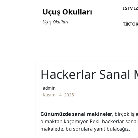
Skip
IGTV 
Uçuş Okulları
to
content
Uçuş Okulları
TIKTOK
Hackerlar Sanal 
admin
Kasım 14, 2025
Günümüzde sanal makineler
, birçok iş
olmaktan kaçamıyor. Peki, hackerlar sanal m
makalede, bu sorulara yanıt bulacağız.