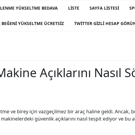
IZLENME YÜKSELTME BEDAVA
LISTE
SAYFA LISTESI
SP
 BEĞENI YÜKSELTME ÜCRETSIZ
TWITTER GIZLI HESAP GÖR
Makine Açıklarını Nasıl 
letme ve birey için vazgeçilmez bir araç haline geldi. Ancak,
akinelerdeki güvenlik açıklarını nasıl tespit ediyor ve bu açı