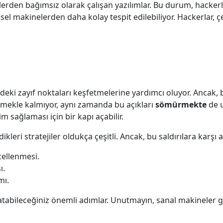
lerden bağımsız olarak çalışan yazılımlar. Bu durum, hackerl
ksel makinelerden daha kolay tespit edilebiliyor. Hackerlar, çe
deki zayıf noktaları keşfetmelerine yardımcı oluyor. Ancak,
 etmekle kalmıyor, aynı zamanda bu açıkları
sömürmekte
de u
im sağlaması için bir kapı açabilir.
rdikleri stratejiler oldukça çeşitli. Ancak, bu saldırılara kar
cellenmesi.
ı.
mı.
atabileceğiniz önemli adımlar. Unutmayın, sanal makineler gü