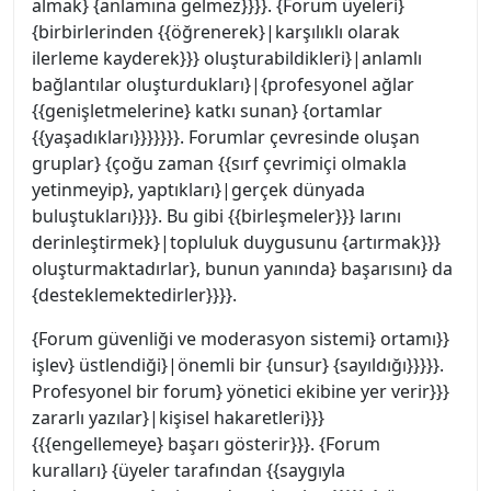
almak} {anlamına gelmez}}}}. {Forum üyeleri}
{birbirlerinden {{öğrenerek}|karşılıklı olarak
ilerleme kayderek}}} oluşturabildikleri}|anlamlı
bağlantılar oluşturdukları}|{profesyonel ağlar
{{genişletmelerine} katkı sunan} {ortamlar
{{yaşadıkları}}}}}}}. Forumlar çevresinde oluşan
gruplar} {çoğu zaman {{sırf çevrimiçi olmakla
yetinmeyip}, yaptıkları}|gerçek dünyada
buluştukları}}}}. Bu gibi {{birleşmeler}}} larını
derinleştirmek}|topluluk duygusunu {artırmak}}}
oluşturmaktadırlar}, bunun yanında} başarısını} da
{desteklemektedirler}}}}.
{Forum güvenliği ve moderasyon sistemi} ortamı}}
işlev} üstlendiği}|önemli bir {unsur} {sayıldığı}}}}}.
Profesyonel bir forum} yönetici ekibine yer verir}}}
zararlı yazılar}|kişisel hakaretleri}}}
{{{engellemeye} başarı gösterir}}}. {Forum
kuralları} {üyeler tarafından {{saygıyla