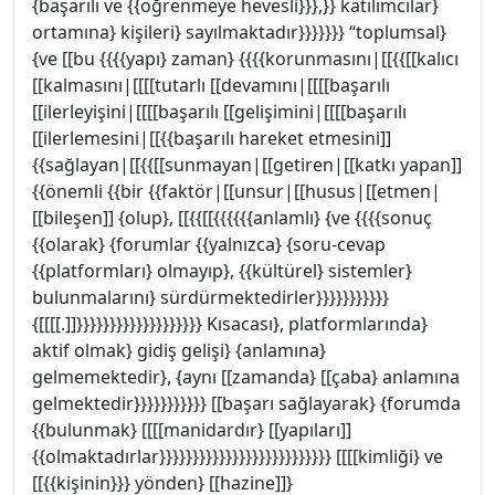
{başarılı ve {{öğrenmeye hevesli}}},}} katılımcılar}
ortamına} kişileri} sayılmaktadır}}}}}}} “toplumsal}
{ve [[bu {{{{yapı} zaman} {{{{korunmasını|[[{{[[kalıcı
[[kalmasını|[[[[tutarlı [[devamını|[[[[başarılı
[[ilerleyişini|[[[[başarılı [[gelişimini|[[[[başarılı
[[ilerlemesini|[[{{başarılı hareket etmesini]]
{{sağlayan|[[{{[[sunmayan|[[getiren|[[katkı yapan]]
{{önemli {{bir {{faktör|[[unsur|[[husus|[[etmen|
[[bileşen]] {olup}, [[{{[[{{{{{{anlamlı} {ve {{{{sonuç
{{olarak} {forumlar {{yalnızca} {soru-cevap
{{platformları} olmayıp}, {{kültürel} sistemler}
bulunmalarını} sürdürmektedirler}}}}}}}}}}}
{[[[[.]]}}}}}}}}}}}}}}}}}}} Kısacası}, platformlarında}
aktif olmak} gidiş gelişi} {anlamına}
gelmemektedir}, {aynı [[zamanda} [[çaba} anlamına
gelmektedir}}}}}}}}}}} [[başarı sağlayarak} {forumda
{{bulunmak} [[[[manidardır} [[yapıları]]
{{olmaktadırlar}}}}}}}}}}}}}}}}}}}}}}}}}} [[[[kimliği} ve
[[{{kişinin}}} yönden} [[hazine]]}