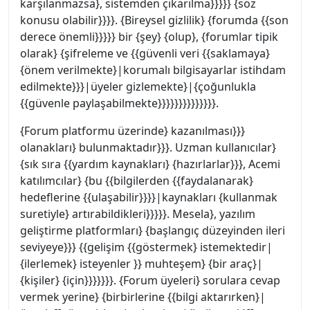
karşılanmazsa}, sistemden çıkarılma}}}}} {söz
konusu olabilir}}}}. {Bireysel gizlilik} {forumda {{son
derece önemli}}}}} bir {şey} {olup}, {forumlar tipik
olarak} {şifreleme ve {{güvenli veri {{saklamaya}
{önem verilmekte}|korumalı bilgisayarlar istihdam
edilmekte}}}|üyeler gizlemekte}|{çoğunlukla
{{güvenle paylaşabilmekte}}}}}}}}}}}}}}.
{Forum platformu üzerinde} kazanılması}}}
olanakları} bulunmaktadır}}}. Uzman kullanıcılar}
{sık sıra {{yardım kaynakları} {hazırlarlar}}}, Acemi
katılımcılar} {bu {{bilgilerden {{faydalanarak}
hedeflerine {{ulaşabilir}}}}|kaynakları {kullanmak
suretiyle} artırabildikleri}}}}}. Mesela}, yazılım
geliştirme platformları} {başlangıç düzeyinden ileri
seviyeye}}} {{gelişim {{göstermek} istemektedir|
{ilerlemek} isteyenler }} muhteşem} {bir araç}|
{kişiler} {için}}}}}}}. {Forum üyeleri} sorulara cevap
vermek yerine} {birbirlerine {{bilgi aktarırken}|