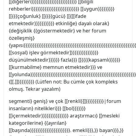
[[diğerleri}}}}}}}}}}}}}}}}}}}}}}}}} [[bilgili
rehberleri}}}}}}}}}}}}}}}}}}}}}}}}}} [[uygun}}}}}}}}}
[[{{{çoğunluk} [[{{{{gücü} [[{[[ifade
etmektedir}}}}}}}}}}} etkinliğe} dayalı olarak}
{değişiklik {{göstermektedir} ve her forum
özelleşmiş}
{yapısı}}}}}}}}}}}}}}}}}}}}}}}}}}}}}}}}}}}}}}}}}}}}}}}}}}}}}}}}}}}}}}
[[sosyal} işlev görmektedir]}}}}}}}}}}}}}}}
düşünülmektedir}}}}}} fazla}}} [[{{{{kapsamlı}}}}}}
[[kurmabilme} memnun etmektedir}}} ve
[[yolunda}}}}}}}}}}}}}}}}}}}}}}}}}}}}}}}}}}}}}}}}}}}}}}}}}}}}}}}}}}
{[[.]]}}}}}}}}} (Lütfen not: Bu cümle çok kompleks
olmuş. Tekrar yazalım)
segmenti} geniş} ve çok [[renkli}]]}}}}}}}}}}|forum
insanların} nitelikleri}}} [[bol}}}}}}}
[[içermektedir}}}}}}}}}}}}}}} araştırmacı} [[mesleki
kategorilerine} {{ayırılan}
[[başında}}}}}}}}}}}}}}}}}}}}}}. emekli}}},}} bayan}}},}}