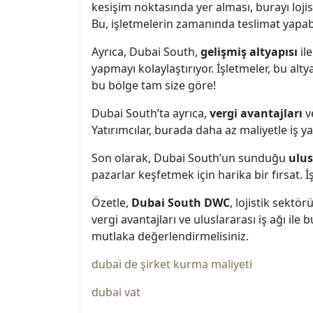
kesişim noktasında yer alması, burayı lojist
Bu, işletmelerin zamanında teslimat yapabi
Ayrıca, Dubai South,
gelişmiş altyapısı
ile
yapmayı kolaylaştırıyor. İşletmeler, bu altya
bu bölge tam size göre!
Dubai South’ta ayrıca,
vergi avantajları
ve
Yatırımcılar, burada daha az maliyetle iş y
Son olarak, Dubai South’un sunduğu
ulus
pazarlar keşfetmek için harika bir fırsat.
Özetle,
Dubai South DWC
, lojistik sektö
vergi avantajları ve uluslararası iş ağı ile
mutlaka değerlendirmelisiniz.
dubai de şirket kurma maliyeti
dubai vat