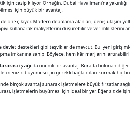
ik için cazip kılıyor. Örneğin, Dubai Havalimanı’na yakınlığı, 
lmesi için büyük bir avantaj.
 de öne çıkıyor. Modern depolama alanları, geniş ulaşım yollar
pıyı kullanarak maliyetlerini düşürebilir ve verimliliklerini art
 devlet destekleri gibi teşvikler de mevcut. Bu, yeni girişiml
apma imkanına sahip. Böylece, hem kâr marjlarını artırabilir
lararası iş ağı
da önemli bir avantaj. Burada bulunan diğer i
 İşletmenizin büyümesi için gerekli bağlantıları kurmak hiç b
ründe birçok avantaj sunarak işletmelere büyük fırsatlar sağlı
 burası, işletmelerin büyümesi için ideal bir yer. Eğer siz de i