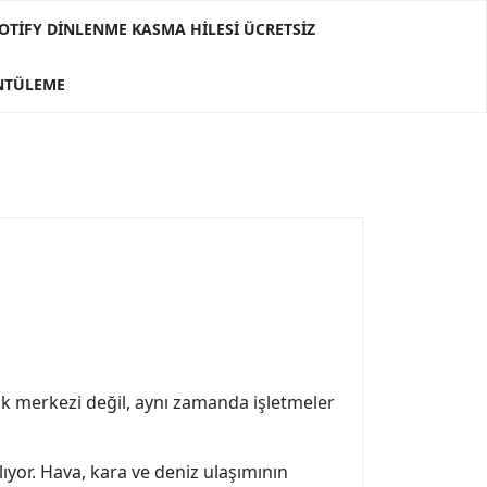
OTIFY DINLENME KASMA HILESI ÜCRETSIZ
ÜNTÜLEME
tik merkezi değil, aynı zamanda işletmeler
yor. Hava, kara ve deniz ulaşımının