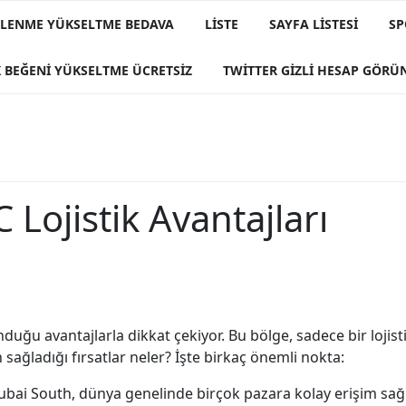
IZLENME YÜKSELTME BEDAVA
LISTE
SAYFA LISTESI
SP
 BEĞENI YÜKSELTME ÜCRETSIZ
TWITTER GIZLI HESAP GÖR
Lojistik Avantajları
unduğu avantajlarla dikkat çekiyor. Bu bölge, sadece bir lojis
n sağladığı fırsatlar neler? İşte birkaç önemli nokta:
bai South, dünya genelinde birçok pazara kolay erişim sağlı