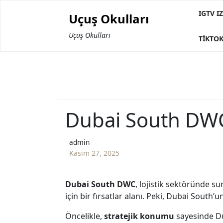
Skip
IGTV 
Uçuş Okulları
to
content
Uçuş Okulları
TIKTOK
Dubai South DWC 
admin
Kasım 27, 2025
Dubai South DWC
, lojistik sektöründe s
için bir fırsatlar alanı. Peki, Dubai South’u
Öncelikle,
stratejik konumu
sayesinde Du