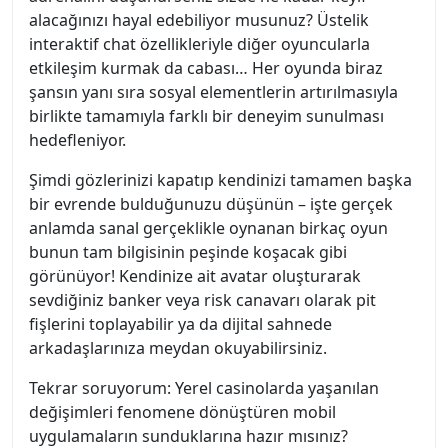
alacağınızı hayal edebiliyor musunuz? Üstelik
interaktif chat özellikleriyle diğer oyuncularla
etkileşim kurmak da cabası… Her oyunda biraz
şansın yanı sıra sosyal elementlerin artırılmasıyla
birlikte tamamıyla farklı bir deneyim sunulması
hedefleniyor.
Şimdi gözlerinizi kapatıp kendinizi tamamen başka
bir evrende bulduğunuzu düşünün – işte gerçek
anlamda sanal gerçeklikle oynanan birkaç oyun
bunun tam bilgisinin peşinde koşacak gibi
görünüyor! Kendinize ait avatar oluşturarak
sevdiğiniz banker veya risk canavarı olarak pit
fişlerini toplayabilir ya da dijital sahnede
arkadaşlarınıza meydan okuyabilirsiniz.
Tekrar soruyorum: Yerel casinolarda yaşanılan
değişimleri fenomene dönüştüren mobil
uygulamaların sunduklarına hazır mısınız?