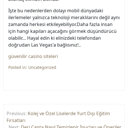
İşte bu nedenlerden dolayı mobil dünyadaki
ilerlemeler yalnızca teknoloji meraklılarını değil aynı
zamanda herkesi etkileyebiliyor.Daha fazla insan
için hangi kapıları açacağını görmek düşündürücü
olabilir… Hayal edin ki elinizdeki telefondan
doğrudan Las Vegas'a bağlısınız!..
güvenilir casino siteleri
Posted in:
Uncategorized
Yazı
Previous:
Kolej ve Özel Liselerde Yurt Dışı Eğitim
gezinmesi
Fırsatları
Next:
Deri Çanta Nasıl Temizlenir İpuçları ve Öneriler