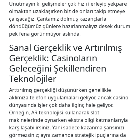
Unutmayın ki gelişmeler çok hızlı ilerleyip yekpare
olmaktan uzaklaşırken biz de onları takip etmeye
çalışacağız. Çantamız dolmuş kazançlarla
döndüğümüz günlere hazırlanmalıyız desek durum
pek fena görünmüyor aslında!
Sanal Gerçeklik ve Artırılmış
Gerçeklik: Casinoların
Geleceğini Şekillendiren
Teknolojiler
Arttırılmış gerçekliği düşünürken genellikle
aklımıza telefon uygulamaları geliyor, ancak casino
dünyasında işler çok daha ilginç hale geliyor.
Örneğin, AR teknolojisi kullanarak slot
makinelerinde oynarken ekstra bilgi katmanlarıyla
karşılaşabilirsiniz. Yani sadece kazanma şansınızı
görmezsiniz; aynı zamanda stratejik ipuçlarına da