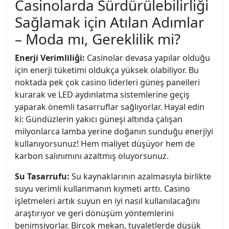
Casinolarda Sürdürülebilirliği
Sağlamak için Atılan Adımlar
– Moda mı, Gereklilik mi?
Enerji Verimliliği:
Casinolar devasa yapılar olduğu
için enerji tüketimi oldukça yüksek olabiliyor. Bu
noktada pek çok casino liderleri güneş panelleri
kurarak ve LED aydınlatma sistemlerine geçiş
yaparak önemli tasarruflar sağlıyorlar. Hayal edin
ki: Gündüzlerin yakıcı güneşi altında çalışan
milyonlarca lamba yerine doğanın sunduğu enerjiyi
kullanıyorsunuz! Hem maliyet düşüyor hem de
karbon salınımını azaltmış oluyorsunuz.
Su Tasarrufu:
Su kaynaklarının azalmasıyla birlikte
suyu verimli kullanmanın kıymeti arttı. Casino
işletmeleri artık suyun en iyi nasıl kullanılacağını
araştırıyor ve geri dönüşüm yöntemlerini
benimsiyorlar. Birçok mekan, tuvaletlerde düşük