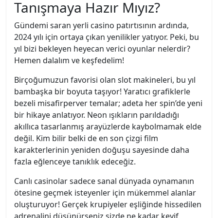
Tanışmaya Hazır Mıyız?
Gündemi saran yerli casino patırtısının ardında,
2024 yılı için ortaya çıkan yenilikler yatıyor. Peki, bu
yıl bizi bekleyen heyecan verici oyunlar nelerdir?
Hemen dalalım ve keşfedelim!
Birçoğumuzun favorisi olan slot makineleri, bu yıl
bambaşka bir boyuta taşıyor! Yaratıcı grafiklerle
bezeli misafirperver temalar; adeta her spin’de yeni
bir hikaye anlatıyor. Neon ışıkların parıldadığı
akıllıca tasarlanmış arayüzlerde kaybolmamak elde
değil. Kim bilir belki de en son çizgi film
karakterlerinin yeniden doğuşu sayesinde daha
fazla eğlenceye tanıklık edeceğiz.
Canlı casinolar sadece sanal dünyada oynamanın
ötesine geçmek isteyenler için mükemmel alanlar
oluşturuyor! Gerçek krupiyeler eşliğinde hissedilen
adrenalini düşünürseniz sizde ne kadar keyif