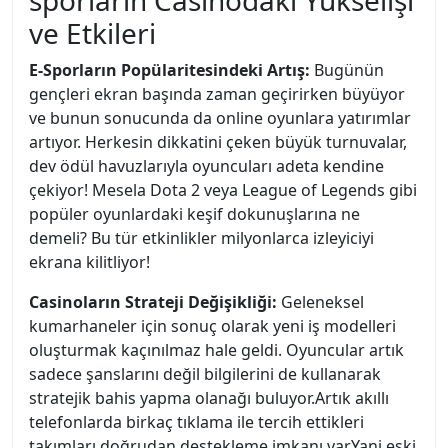
sporların Casinodaki Yükselişi
ve Etkileri
E-Sporların Popülaritesindeki Artış:
Bugünün
gençleri ekran başında zaman geçirirken büyüyor
ve bunun sonucunda da online oyunlara yatırımlar
artıyor. Herkesin dikkatini çeken büyük turnuvalar,
dev ödül havuzlarıyla oyuncuları adeta kendine
çekiyor! Mesela Dota 2 veya League of Legends gibi
popüler oyunlardaki keşif dokunuşlarına ne
demeli? Bu tür etkinlikler milyonlarca izleyiciyi
ekrana kilitliyor!
Casinoların Strateji Değişikliği:
Geleneksel
kumarhaneler için sonuç olarak yeni iş modelleri
oluşturmak kaçınılmaz hale geldi. Oyuncular artık
sadece şanslarını değil bilgilerini de kullanarak
stratejik bahis yapma olanağı buluyor.Artık akıllı
telefonlarda birkaç tıklama ile tercih ettikleri
takımları doğrudan destekleme imkanı var.Yani eski