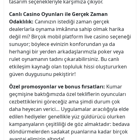
tasarım seçenekleriyle karşımıza çıkıyor.
Canlı Casino Oyunları ile Gerçek Zaman
Odaklılık:
Canınızın istediği zaman gerçek
dealerlarla oynama imkânına sahip olmak harika
değil mi? Birçok mobil platform live casino seçeneği
sunuyor; böylece evinizin konforundan ya da
herhangi bir yerden arkadaşlarımızla poker veya
rulet oynamanın tadını çıkarabilirsiniz. Bu canlı
etkileşim kaynağı olan topluluk hissi oluştururken
güven duygusunu pekiştirir!
Özel promosyonlar ve bonus fırsatları:
Kumar
geçmişine baktığımızda özel tekliflerin oyuncuları
cezbettiklerini göreceğiz ama şimdi durum çok
daha heyecan verici… Uygulamalar aracılığıyla elde
edilen hediyeler genellikle yüz güldürücü olurken
kampanyaların çeşitliliği de göz almaktadır: bedava
döndürmelerden sadakat puanlarına kadar birçok
avantaj elimizin altında!