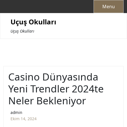
Skip
Menu
to
content
Uçuş Okulları
Uçuş Okulları
Casino Dünyasında
Yeni Trendler 2024te
Neler Bekleniyor
admin
Ekim 14, 2024